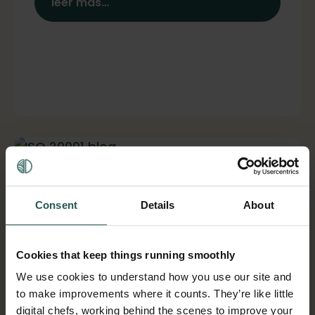
leer más…
Todo lo que necesitas saber
sobre las normas ISO 20001 sobre
Consent
Details
About
el desperdicio de alimentos
Cookies that keep things running smoothly
por
Hakon Kleppe
|
Dic 10, 2025
|
Datos y Cifras
de Alimentos
We use cookies to understand how you use our site and
to make improvements where it counts. They’re like little
El desperdicio de alimentos ya no es
digital chefs, working behind the scenes to improve your
solo un tema de sostenibilidad: se está