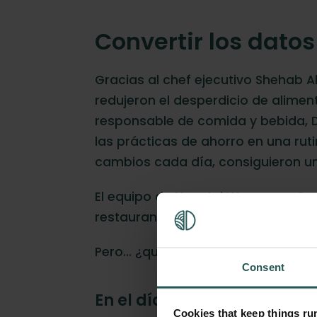
Convertir los dato
Gracias al chef ejecutivo Shehab A
redujeron el desperdicio de alime
responsable de comida y bebida, Da
las prácticas de ahorro en una ru
cambios cada día, consiguieron un
El equipo de Novotel Warszawa Cent
restaurante y la administración pu
Pero… ¿qué cambios operativos hi
Consent
En el día a día, llevaron a
Cookies that keep things r