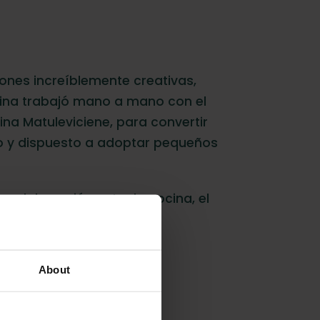
iones increíblemente creativas,
cina trabajó mano a mano con el
ina Matuleviciene, para convertir
do y dispuesto a adoptar pequeños
 colaboración entre la cocina, el
mbio de hábitos
.
About