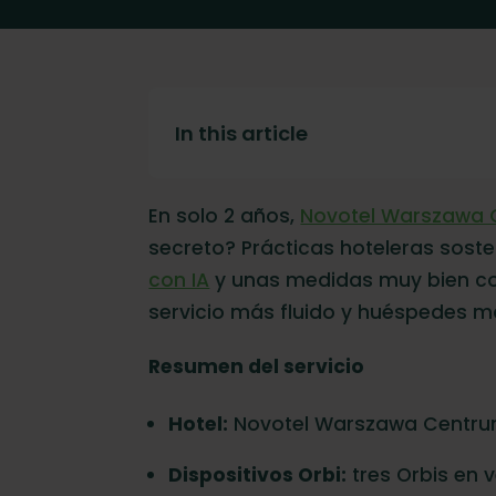
In this article
El desafío
En solo 2 años,
Novotel Warszawa
secreto? Prácticas hoteleras sost
La solución
con IA
y unas medidas muy bien coor
Convertir los datos en acciones
servicio más fluido y huéspedes m
¿Qué más pasará en 2025?
Resumen del servicio
¿Qué es Orbisk?
Hotel:
Novotel Warszawa Centru
Dispositivos Orbi:
tres Orbis en v