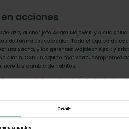
s en acciones
bdelaziz, al chef jefe Adam Majewski y a sus soluc
ntos de forma espectacular. Todo el equipo de co
riusz Socha, y los gerentes Wojciech Kęsik y Krist
tina diaria. Con un equipo motivado, comprometi
 increíble cambio de hábitos.
rum es, sin duda, un ejemplo brillante de cómo la
ede reducir el desperdicio y crear un
auténtico ca
cieron realmente?
Details
 cabo las siguientes medidas:
unning smoothly