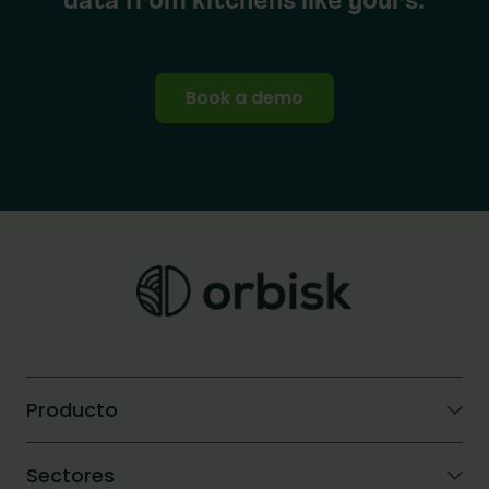
data from kitchens like yours.
Book a demo
Producto
IA de Orbisk
Sectores