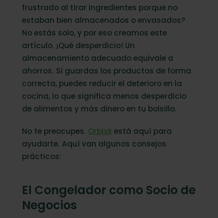
Monitorea el Entorno de Almacenamiento
frustrado al tirar ingredientes porque no
Envasa los Productos y Organiza tu
estaban bien almacenados o envasados?
Inventario
No estás solo, y por eso creamos este
Métodos Innovadores de Almacenamiento
artículo. ¡Qué desperdicio! Un
para Prevenir el Desperdicio de Alimentos
almacenamiento adecuado equivale a
ahorros. Si guardas los productos de forma
Prevenir el desperdicio de alimentos con
Orbisk
correcta, puedes reducir el deterioro en la
cocina, lo que significa menos desperdicio
de alimentos y más dinero en tu bolsillo.
No te preocupes.
Orbisk
está aquí para
ayudarte. Aquí van algunos consejos
prácticos:
El Congelador como Socio de
Negocios