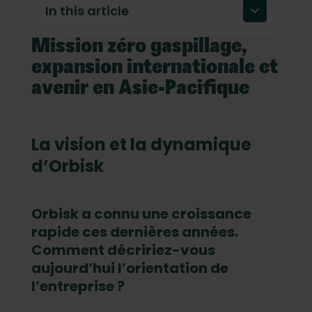
In this article
Mission zéro gaspillage,
La vision et la dynamique d’Orbisk
expansion internationale et
Pourquoi l’Asie-Pacifique, et pourquoi
maintenant ?
avenir en Asie-Pacifique
Ce que propose Orbisk à la région
Cap sur l’avenir : les prochaines étapes
La vision et la dynamique
pour Orbisk
d’Orbisk
Perspective personnelle
Message de conclusion
Orbisk a connu une croissance
rapide ces dernières années.
Comment décririez-vous
aujourd’hui l’orientation de
l’entreprise ?