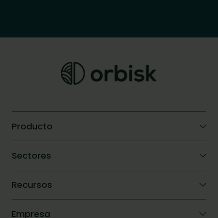
Producto
IA de Orbisk
Sectores
Comparar
Calculadora de ROI
Hoteles
Recursos
Catering corporativo
Blog
Empresa