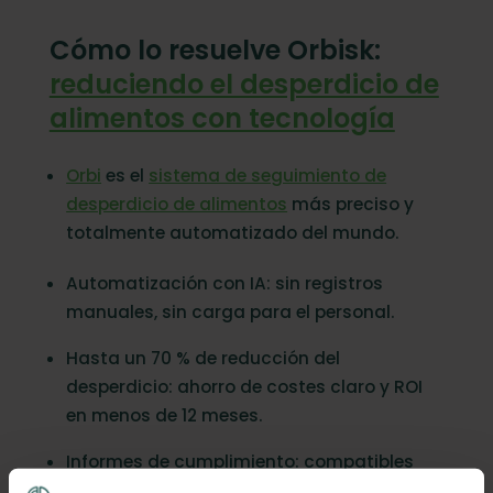
Cómo lo resuelve Orbisk:
reduciendo el desperdicio de
alimentos con tecnología
Orbi
es el
sistema de seguimiento de
desperdicio de alimentos
más preciso y
totalmente automatizado del mundo.
Automatización con IA: sin registros
manuales, sin carga para el personal.
Hasta un 70 % de reducción del
desperdicio: ahorro de costes claro y ROI
en menos de 12 meses.
Informes de cumplimiento: compatibles
con reportes ESG y normativas estatales.