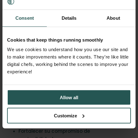
Probado a nivel global: utilizado por grupos
Consent
Details
About
hoteleros, empresas de catering e
instituciones líderes del sector.
Cookies that keep things running smoothly
El desperdicio de alimentos ya no es «solo un
We use cookies to understand how you use our site and
problema de las cocinas». En Estados
to make improvements where it counts. They’re like little
Unidos, es ahora una prioridad financiera,
digital chefs, working behind the scenes to improve your
normativa y corporativa.
experience!
Con Orbisk, los líderes del sector hostelero
pueden:
Allow all
Reducir costes
Customize
Cumplir las normativas
Fortalecer su compromiso de