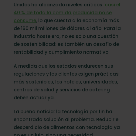
Unidos ha alcanzado niveles críticos:
casi el
La presión normativa ya está aquí
40 % de toda la comida producida no se
Compromisos de la hostelería con la
consume
, lo que cuesta a la economía más
sostenibilidad
de 160 mil millones de dólares al año. Para la
Por qué el seguimiento manual fracasa
industria hostelera, no es solo una cuestión
de sostenibilidad: es también un desafío de
Cómo lo resuelve Orbisk: reduciendo el
desperdicio de alimentos con tecnología
rentabilidad y cumplimiento normativo.
A medida que los estados endurecen sus
regulaciones y los clientes exigen prácticas
más sostenibles, los hoteles, universidades,
centros de salud y servicios de catering
deben actuar ya.
La buena noticia: la tecnología por fin ha
encontrado solución al problema. Reducir el
desperdicio de alimentos con tecnología ya
no es un lujo, sino una necesidad.