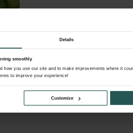
gement-Tracking-System? Wie könne
ssen und reduzieren?
Details
m blinden Fleck. Sie wissen,...
unning smoothly
 how you use our site and to make improvements where it counts. 
enes to improve your experience!
Customize