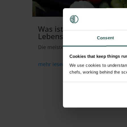
Was ist ein Waste-Mana
Lebensmittelabfälle erfa
Consent
Die meisten Küchen arbeiten mit eine
Cookies that keep things r
mehr lesen
We use cookies to understand
chefs, working behind the sc