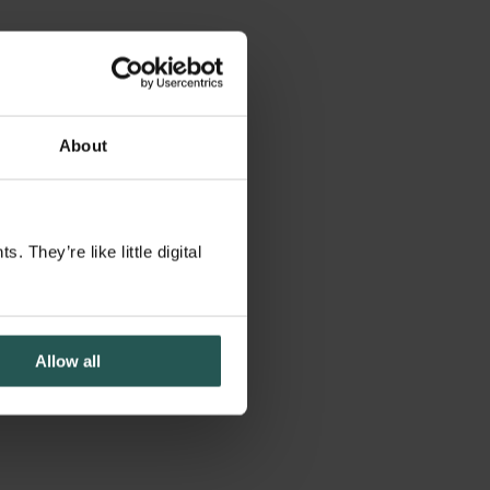
n Küchen
About
They’re like little digital
Allow all